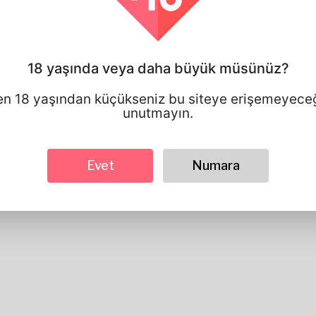
Cinsiyet
Erkek
tercih edilen dil
english
Görünüyor
18 yaşında veya daha büyük müsünüz?
Yükseklik
183cm
Saç rengi
Siyah
en 18 yaşından küçükseniz bu siteye erişemeyeceğ
unutmayın.
Evet
Numara