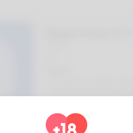
Margart Boake, 20
Algeria
hakkında
Hello, my tag is Terry and I will love of whi
ever been my natural but I truly will have go
two. The job I got been occupying for many 
Profil bilgisi
Temel