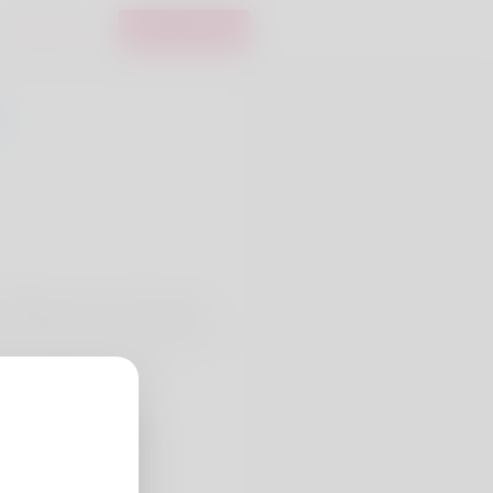
Oturum aç
Kayıt olmak
ch. Alabama does offer always
t to advance in a nice year or a
is per people professi