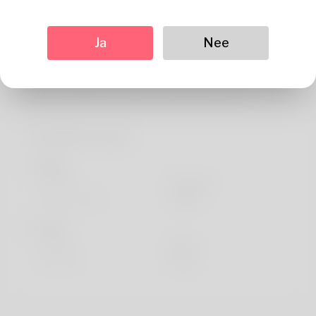
Wat betreft
Hello, my tag is Terry and I will love of which. Alabama
Ja
Nee
does offer always ever been my natural but I truly will
have got to advance in a nice year or a two. The job I got
been occupying for many is per people professi
Profielinformatie
basis-
Geslacht
Mannetje
Voorkeurstaal
english
looks
Hoogte
183cm
Haarkleur
Zwart