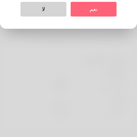
حول
نعم
لا
Hello, my tag is Terry and I will love of which. Alabama
does offer always ever been my natural but I truly will
have got to advance in a nice year or a two. The job I got
been occupying for many is per people professi
معلومات الشخصي
الأساسية
جنس
الذكر
اللغة المفضلة
english
تبدو
ارتفاع
183cm
لون الشعر
أسود