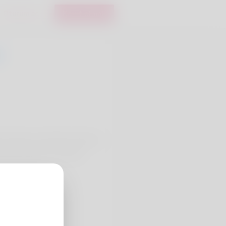
Oturum aç
Kayıt olmak
х тёплых способов сказать о
таева помогает сделать