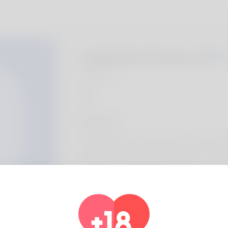
Lakeisha Preiss, 20
Algeria
hakkında
Красивые цветы остаются одним из самы
чувствах. Доставка цветов Томск от Цве
такой жест простым и уместным.
Profil bilgisi
Temel