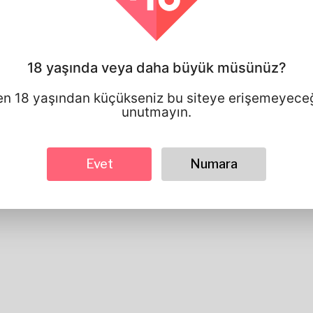
Cinsiyet
Erkek
tercih edilen dil
english
Görünüyor
18 yaşında veya daha büyük müsünüz?
Yükseklik
183cm
Saç rengi
Siyah
en 18 yaşından küçükseniz bu siteye erişemeyeceğ
unutmayın.
Evet
Numara