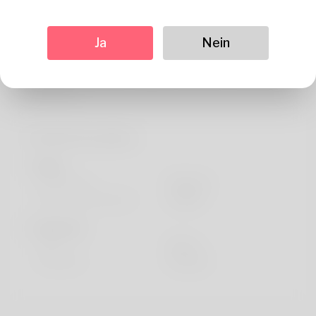
Über
Красивые цветы остаются одним из самых тёплых
Ja
Nein
способов сказать о чувствах. Доставка цветов Томск
от Цветаева помогает сделать такой жест простым и
уместным.
Profil Information
Basic
Geschlecht
Männlich
Bevorzugte Sprache
english
Sieht aus
Höhe
183cm
Haarfarbe
Schwarz