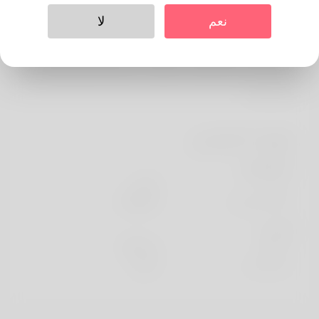
حول
نعم
لا
Красивые цветы остаются одним из самых тёплых
способов сказать о чувствах. Доставка цветов Томск
от Цветаева помогает сделать такой жест простым и
уместным.
معلومات الشخصي
الأساسية
جنس
الذكر
اللغة المفضلة
english
تبدو
ارتفاع
183cm
لون الشعر
أسود