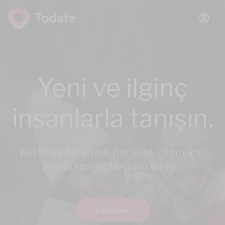
Yeni ve ilginç
insanlarla tanışın.
Katılmak Katambe, her yerde, herhangi
biriyle tanışabileceğin bir yer!
Başlamak