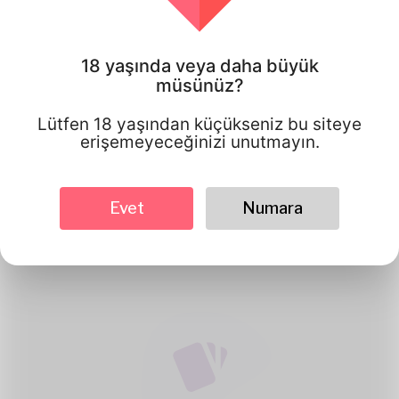
18 yaşında veya daha büyük
müsünüz?
Lütfen 18 yaşından küçükseniz bu siteye
1
erişemeyeceğinizi unutmayın.
Hesap oluştur
Evet
Numara
Ücretsiz kayıt olun & amp; iyi
görünümlü Profilinizi oluşturun.