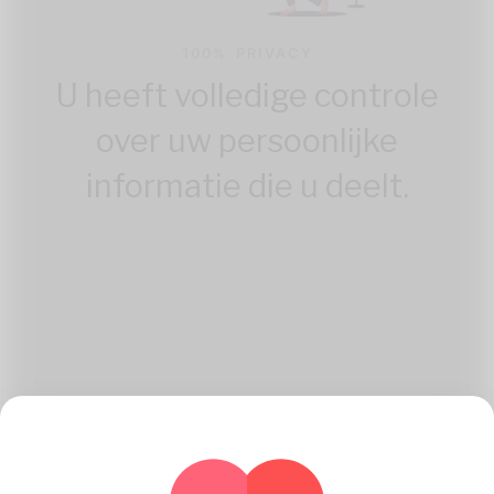
100% PRIVACY
U heeft volledige controle
over uw persoonlijke
informatie die u deelt.
Hoe Katambe Werken