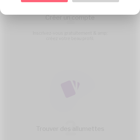
1
Créer un compte
Inscrivez-vous gratuitement & amp;
créez votre beau profil.
2
Trouver des allumettes