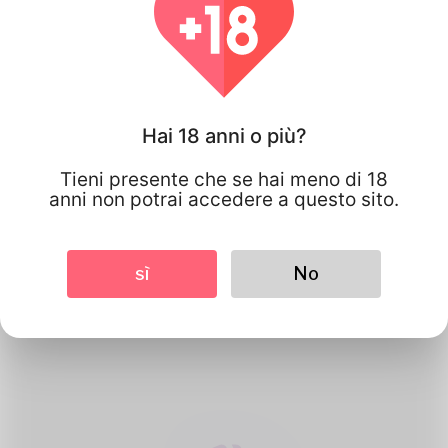
Hai 18 anni o più?
Tieni presente che se hai meno di 18
anni non potrai accedere a questo sito.
1
Crea un account
sì
No
Registrati gratuitamente & amp; crea
il tuo bel profilo.