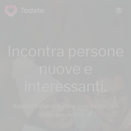
Incontra persone
nuove e
interessanti.
Aderire Katambe, dove puoi incontrare
chiunque, ovunque!