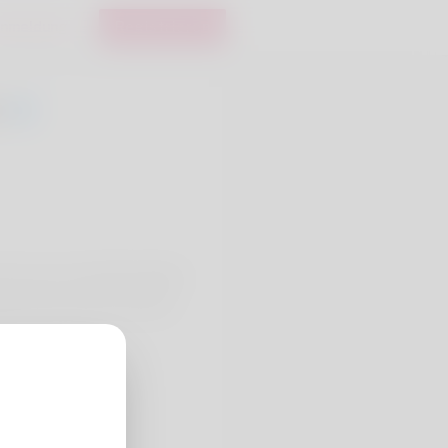
nmeldung
Registrieren
0
oo to you, I are Edie despite
 it here at all. To go into