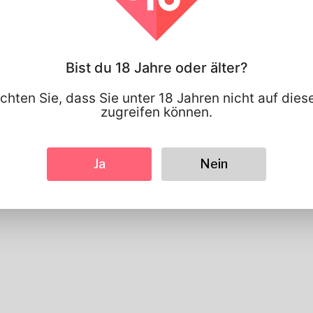
Geschlecht
Männlich
Bevorzugte Sprache
english
Sieht aus
Bist du 18 Jahre oder älter?
Höhe
183cm
Haarfarbe
Schwarz
chten Sie, dass Sie unter 18 Jahren nicht auf die
zugreifen können.
Ja
Nein