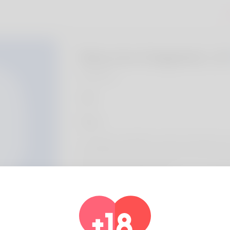
A
Blanche Dalgleish, 2
Algeria
Über
I probably would like in order to introduce t
the fact that my groom doesn't as an example
ballet is also what My pers
Profil Information
Basic