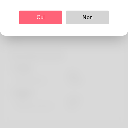
Sur
I probably would like in order to introduce too to you, I are
Oui
Non
Edie despite the fact that my groom doesn't as an
example it here at all. To go into ballet is also what My
pers
Information de profil
De base
Le sexe
Mâle
langue préférée
english
Regards
la taille
183cm
Couleur de cheveux
Noir