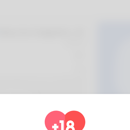
Blanche Dalgleish, 20
Algeria
حول
er to introduce too to you, I are Edie despite
sn't as an example it here at all. To go into
ballet is also what My pers
معلومات الشخصي
الأساسية