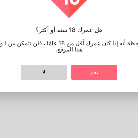
جنس
الذكر
اللغة المفضلة
english
تبدو
هل عمرك 18 سنة أو أكثر؟
ارتفاع
183cm
لون الشعر
أسود
يرجى ملاحظة أنه إذا كان عمرك أقل من 18 عامًا ، فلن 
هذا الموقع.
نعم
لا