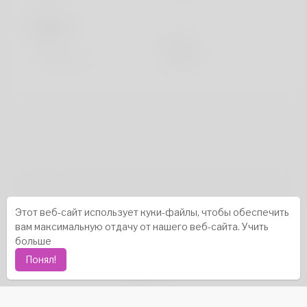
Видать
Рост
183cm
Цвет волос
черный
авторское право © 2026 Katambe. Все права защищены.
Истории успеха
-
Насчет нас
-
термины
-
Этот веб-сайт использует куки-файлы, чтобы обеспечить
политика конфиденциальности
-
контакт
-
вам максимальную отдачу от нашего веб-сайта.
Учить
Часто задаваемые вопросы
-
Возвращать деньги
-
больше
Разработчики
-
Понял!
язык