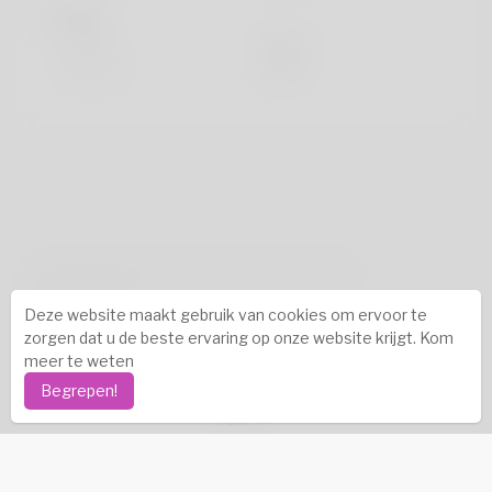
looks
Hoogte
183cm
Haarkleur
Zwart
auteursrechten © 2026 Katambe. Alle rechten
voorbehouden.
Deze website maakt gebruik van cookies om ervoor te
Succesverhalen
-
Over ons
-
Voorwaarden
-
zorgen dat u de beste ervaring op onze website krijgt.
Kom
Privacybeleid
-
Contact
-
FAQ's
-
Terugbetaling
-
meer te weten
Ontwikkelaars
-
Begrepen!
Taal