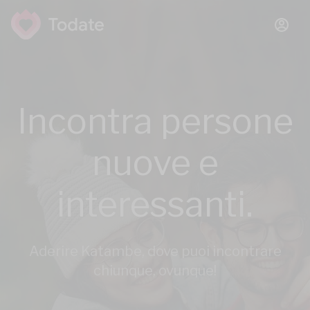
Incontra persone
nuove e
interessanti.
Aderire Katambe, dove puoi incontrare
chiunque, ovunque!