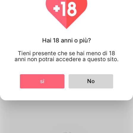
Hai 18 anni o più?
Tieni presente che se hai meno di 18
anni non potrai accedere a questo sito.
1
Crea un account
sì
No
Registrati gratuitamente & amp; crea
il tuo bel profilo.