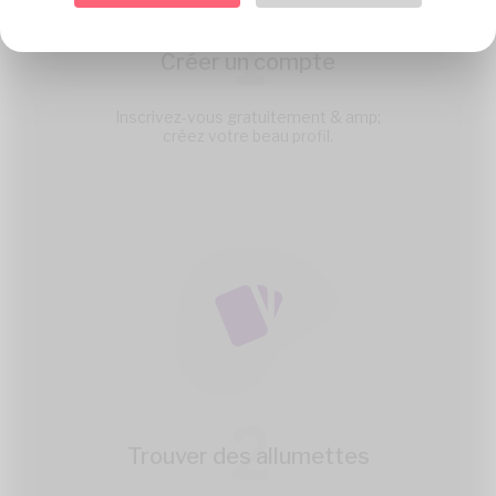
1
Créer un compte
Inscrivez-vous gratuitement & amp;
créez votre beau profil.
2
Trouver des allumettes