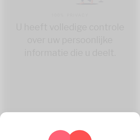
100% PRIVACY
U heeft volledige controle
over uw persoonlijke
informatie die u deelt.
Hoe Katambe Werken