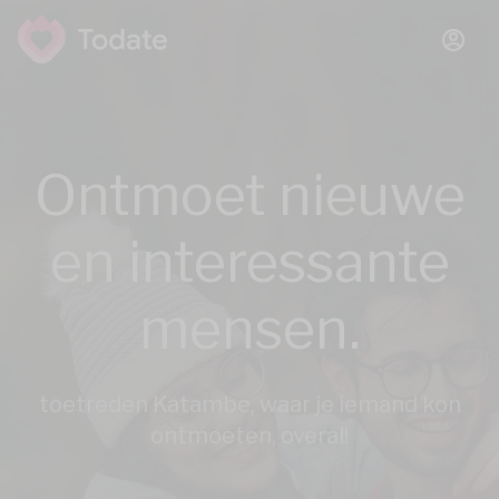
Ontmoet nieuwe
en interessante
mensen.
toetreden Katambe, waar je iemand kon
ontmoeten, overal!