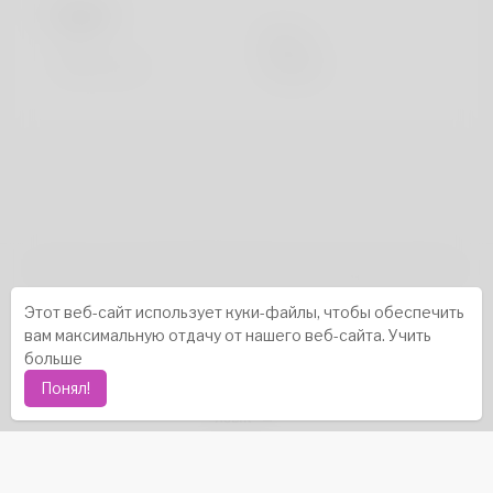
Видать
Рост
183cm
Цвет волос
черный
авторское право © 2026 Katambe. Все права защищены.
Истории успеха
-
Насчет нас
-
термины
-
Этот веб-сайт использует куки-файлы, чтобы обеспечить
политика конфиденциальности
-
контакт
-
вам максимальную отдачу от нашего веб-сайта.
Учить
Часто задаваемые вопросы
-
Возвращать деньги
-
больше
Разработчики
-
Понял!
язык