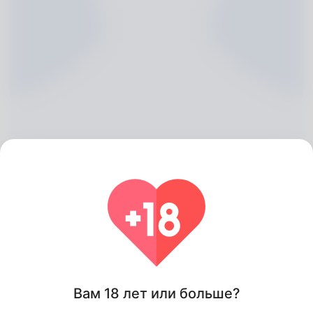
Darlene Coles, 20
Algeria
Около
Вам 18 лет или больше?
My nick name is Selma Fasano even so my partner