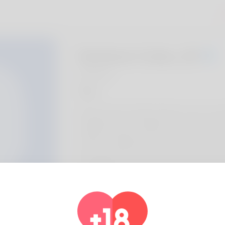
A
Darlene Coles, 20
Algeria
Über
My nick name is Selma Fasano even so my pa
available at all. To multiply is the main thing
number of. Alabama is considered to be wh
been living still , she wants and needs to ru
Distributing levels is a profession. Check
news of my website:
https://community.weshareabundance.com
metals-ira-companies-a-complete-informat