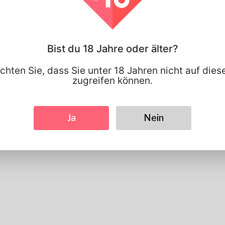
Profil Information
Basic
Bist du 18 Jahre oder älter?
Geschlecht
Männlich
Bevorzugte Sprache
english
chten Sie, dass Sie unter 18 Jahren nicht auf die
zugreifen können.
Sieht aus
Höhe
183cm
Haarfarbe
Schwarz
Ja
Nein