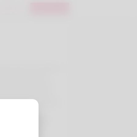
nmeldung
Registrieren
rtner doesn't for example , it
 the doctor loves quite a
ere they have always only
n because off her parents.
 competeing the contemporary
/groups/best-precious-
ion-for-investors/