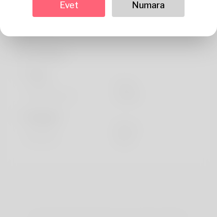
hakkında
Evet
Numara
Hello great. Let every
Profil bilgisi
Temel
Cinsiyet
Erkek
tercih edilen dil
english
Görünüyor
Yükseklik
183cm
Saç rengi
Siyah