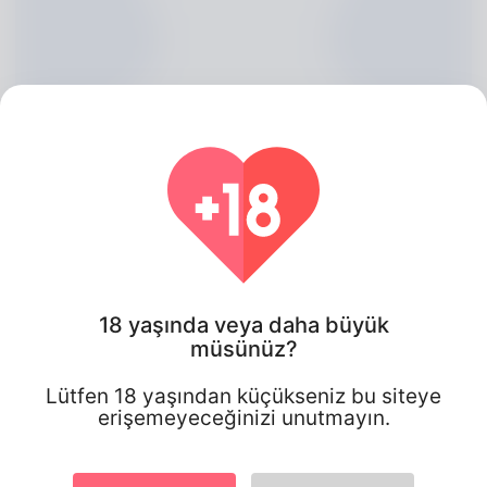
18 yaşında veya daha büyük
müsünüz?
Samuel Vanburen, 20
Lütfen 18 yaşından küçükseniz bu siteye
Algeria
erişemeyeceğinizi unutmayın.