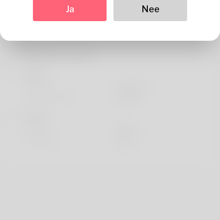
Wat betreft
Ja
Nee
Hello great. Let every
Profielinformatie
basis-
Geslacht
Mannetje
Voorkeurstaal
english
looks
Hoogte
183cm
Haarkleur
Zwart