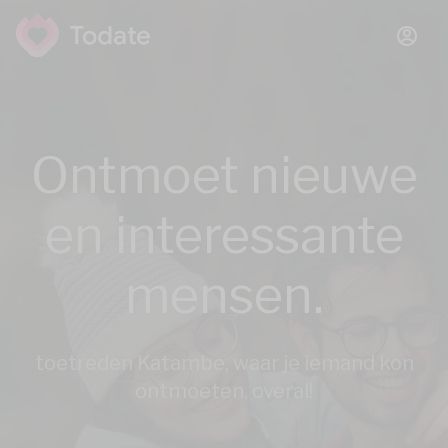
Ontmoet nieuwe
en interessante
mensen.
toetreden Katambe, waar je iemand kon
ontmoeten, overal!