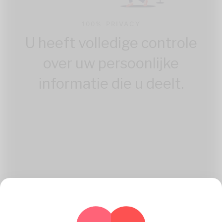
100% PRIVACY
U heeft volledige controle
over uw persoonlijke
informatie die u deelt.
Hoe Katambe Werken