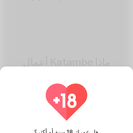
ماذا Katambe أعمال
هل عمرك 18 سنة أو أكثر؟