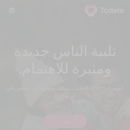
تلبية الناس جديدة
ومثيرة للاهتمام.
انضم Katambe, حيث يمكنك مقابلة أي شخص في
أي مكان!
البدء