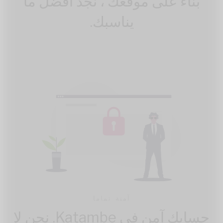
بناءً على موقعك ، نجد أفضل ما
يناسبك.
آمنة تماما
حسابك آمن في Katambe. نحن لا