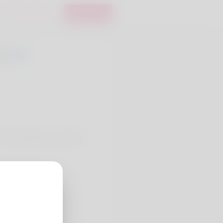
Iniciar sesión
Registro
20
75. My hobbies are Stamp