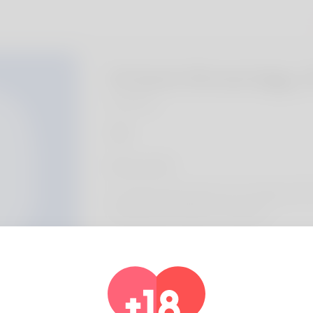
Octavio Brownrigg, 
Algeria
Acerca de
Im Octavio and was born on 12 January 19
collecting and Vehicle restoration.
Información de perfil
BASIC
Género
Masculino