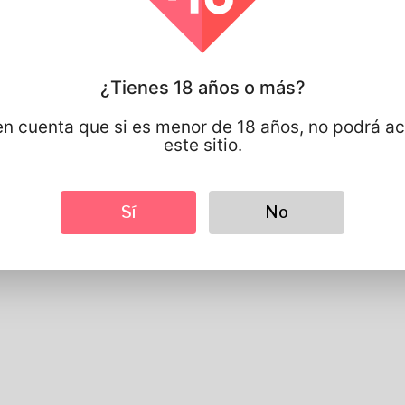
Idioma preferido
english
Miradas
Altura
183cm
¿Tienes 18 años o más?
Color de pelo
Negro
n cuenta que si es menor de 18 años, no podrá a
este sitio.
Sí
No