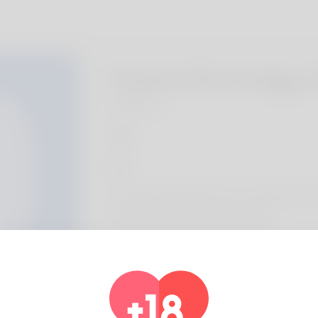
Octavio Brownrigg, 
Algeria
Sur
Im Octavio and was born on 12 January 19
collecting and Vehicle restoration.
Information de profil
De base
Le sexe
Mâle