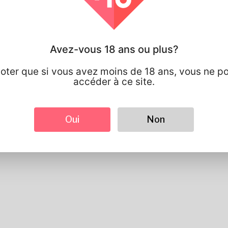
langue préférée
english
Regards
la taille
183cm
Avez-vous 18 ans ou plus?
Couleur de cheveux
Noir
noter que si vous avez moins de 18 ans, vous ne p
accéder à ce site.
Oui
Non