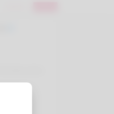
S'identifier
registre
20
75. My hobbies are Stamp