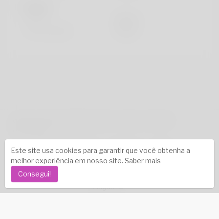
Parece
Altura
183cm
Cor de cabelo
Preto
direito autoral © 2026 Katambe. Todos os direitos
reservados.
Histórias de sucesso
-
Sobre nós
-
Termos
-
Este site usa cookies para garantir que você obtenha a
Política de Privacidade
-
Contato
-
Perguntas frequentes
melhor experiência em nosso site.
Saber mais
-
Reembolso
-
Desenvolvedores
-
Consegui!
Língua