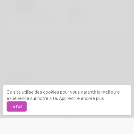
Regards
la taille
183cm
Couleur de cheveux
Noir
droits d'auteur © 2026 Katambe. Tous les droits sont
réservés.
Réussites
-
À propos de nous
-
termes
-
Ce site utilise des cookies pour vous garantir la meilleure
Politique de confidentialité
-
Contact
-
FAQ
-
expérience sur notre site.
Apprendre encore plus
Rembourser
-
Développeurs
-
Je l'ai!
La langue