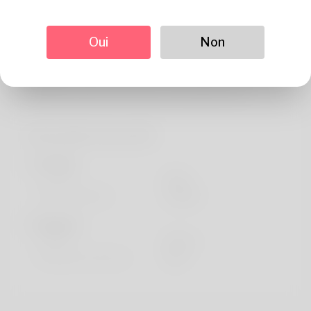
Sur
Hello, my name is Loren. Fencing is what my family
Oui
Non
members and I appreciate. Filing is what he does for a
living but his marketing never comes. District of
Columbia is where our house is. See what's new
Information de profil
De base
Le sexe
Mâle
langue préférée
english
Regards
la taille
183cm
Couleur de cheveux
Noir