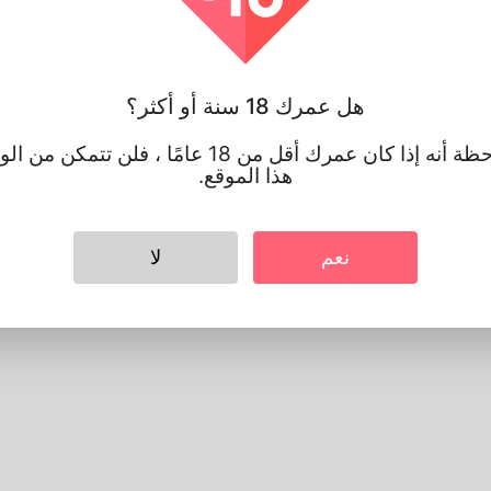
جنس
الذكر
اللغة المفضلة
english
تبدو
هل عمرك 18 سنة أو أكثر؟
ارتفاع
183cm
لون الشعر
أسود
يرجى ملاحظة أنه إذا كان عمرك أقل من 18 عامًا ، فلن 
هذا الموقع.
نعم
لا