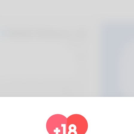
Mollie Robeson, 20
Algeria
حول
en. Fencing is what my family members and I
t he does for a living but his marketing never
lumbia is where our house is. See what's new
معلومات الشخصي
الأساسية