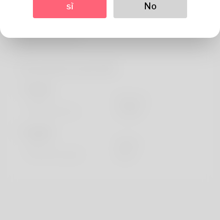
Di
sì
No
The creator is called by the particular name to do with
Lorenza and additi
Informazioni sul profilo
Di base
Genere
Maschio
Lingua preferita
english
Sembra
Altezza
183cm
Colore dei capelli
Nero