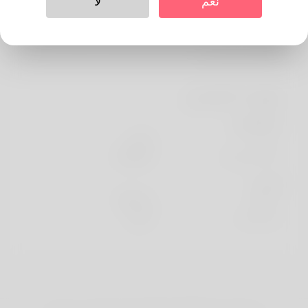
نعم
لا
حول
The creator is called by the particular name to do with
Lorenza and additi
معلومات الشخصي
الأساسية
جنس
الذكر
اللغة المفضلة
english
تبدو
ارتفاع
183cm
لون الشعر
أسود