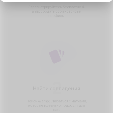
Зарегистрируйтесь бесплатно &
amp; создать свой красивый
профиль.
2
Найти совпадения
Поиск & amp; Связаться с матчами,
которые идеально подходят для
вас.