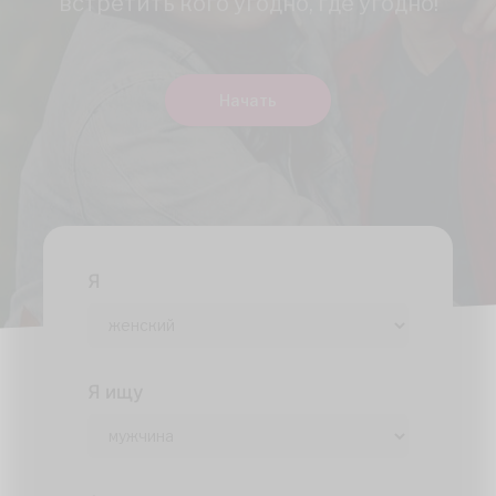
встретить кого угодно, где угодно!
Начать
Я
Я ищу