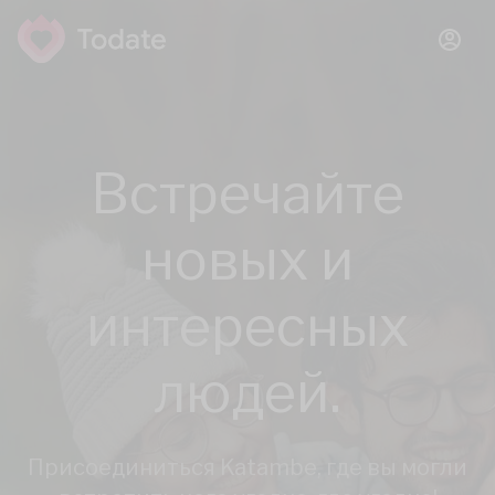
Встречайте
новых и
интересных
людей.
Присоединиться Katambe, где вы могли