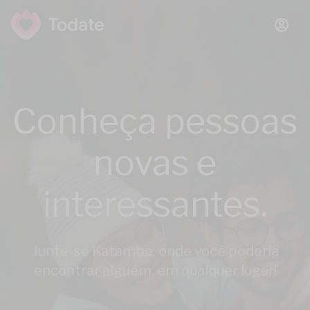
Conheça pessoas
novas e
interessantes.
Junte-se Katambe, onde você poderia
encontrar alguém, em qualquer lugar!