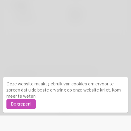
looks
Hoogte
183cm
Haarkleur
Zwart
auteursrechten © 2026 Katambe. Alle rechten
voorbehouden.
Deze website maakt gebruik van cookies om ervoor te
Succesverhalen
-
Over ons
-
Voorwaarden
-
zorgen dat u de beste ervaring op onze website krijgt.
Kom
Privacybeleid
-
Contact
-
FAQ's
-
Terugbetaling
-
meer te weten
Ontwikkelaars
-
Begrepen!
Taal