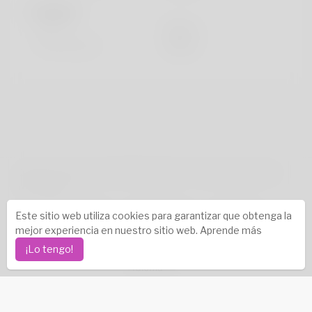
Miradas
Altura
183cm
Color de pelo
Negro
Derechos de autor © 2026 Katambe. Todos los derechos
reservados.
Historias de éxito
-
Sobre nosotros
-
Condiciones
-
Este sitio web utiliza cookies para garantizar que obtenga la
Política de privacidad
-
Contacto
-
Preguntas frecuentes
mejor experiencia en nuestro sitio web.
Aprende más
-
Reembolso
-
Desarrolladores
-
¡Lo tengo!
Idioma