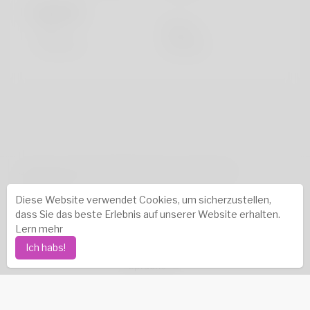
Sieht aus
Höhe
183cm
Haarfarbe
Schwarz
Urheberrechte © © 2026 Katambe. Alle Rechte
vorbehalten.
Diese Website verwendet Cookies, um sicherzustellen,
Erfolgsgeschichten
-
Über uns
-
Bedingungen
-
dass Sie das beste Erlebnis auf unserer Website erhalten.
Datenschutz-Bestimmungen
-
Kontakt
-
FAQs
-
Lern mehr
Erstattung
-
Entwickler
-
Ich habs!
Sprache