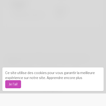
Regards
la taille
183cm
Couleur de cheveux
Noir
droits d'auteur © 2026 Katambe. Tous les droits sont
réservés.
Réussites
-
À propos de nous
-
termes
-
Ce site utilise des cookies pour vous garantir la meilleure
Politique de confidentialité
-
Contact
-
FAQ
-
expérience sur notre site.
Apprendre encore plus
Rembourser
-
Développeurs
-
Je l'ai!
La langue