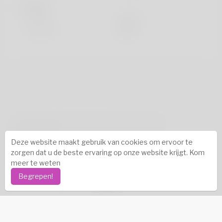
looks
Hoogte
183cm
Haarkleur
Zwart
auteursrechten © 2026 Katambe. Alle rechten
voorbehouden.
Deze website maakt gebruik van cookies om ervoor te
Succesverhalen
-
Over ons
-
Voorwaarden
-
zorgen dat u de beste ervaring op onze website krijgt.
Kom
Privacybeleid
-
Contact
-
FAQ's
-
Terugbetaling
-
meer te weten
Ontwikkelaars
-
Begrepen!
Taal