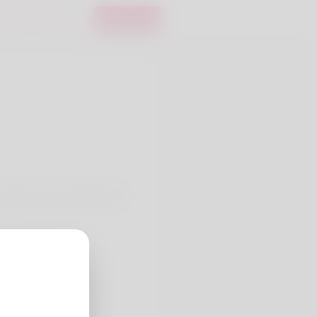
вторизоваться
регистр
ortant name with Dennis n