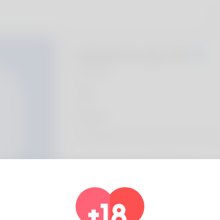
А
Autumn Lear, 20
Algeria
Около
The blogger is best-known by the most imp
Информация о профиле
основной
Пол
мужчина
предпочтительный язык
english