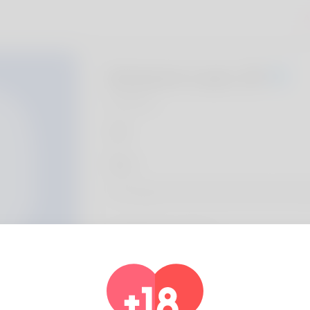
A
Autumn Lear, 20
Algeria
Über
The blogger is best-known by the most imp
Profil Information
Basic
Geschlecht
Männlich
Bevorzugte Sprache
english