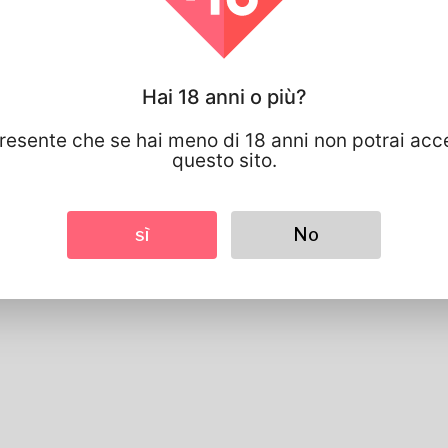
Sembra
Altezza
183cm
Colore dei capelli
Nero
Hai 18 anni o più?
presente che se hai meno di 18 anni non potrai acc
questo sito.
sì
No