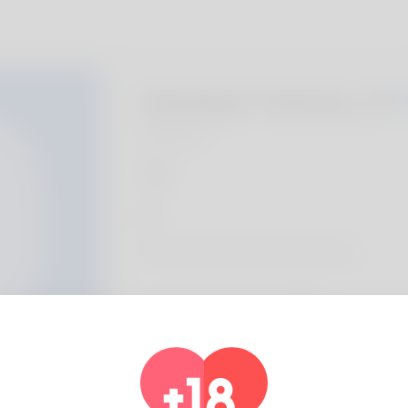
Ashleigh Yabsley, 20
Algeria
Di
Efren Lubin is the name david loves
Informazioni sul profilo
Di base
Genere
Maschio
Lingua preferita
english