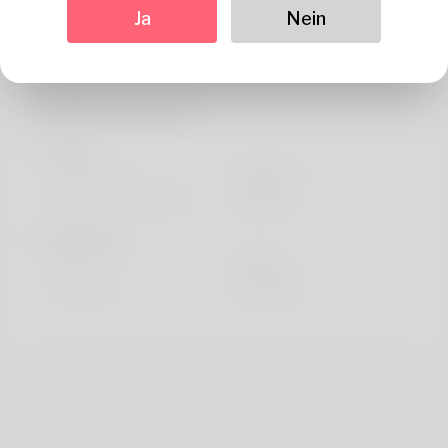
Über
Ja
Nein
Efren Lubin is the name david loves
Profil Information
Basic
Geschlecht
Männlich
Bevorzugte Sprache
english
Sieht aus
Höhe
183cm
Haarfarbe
Schwarz