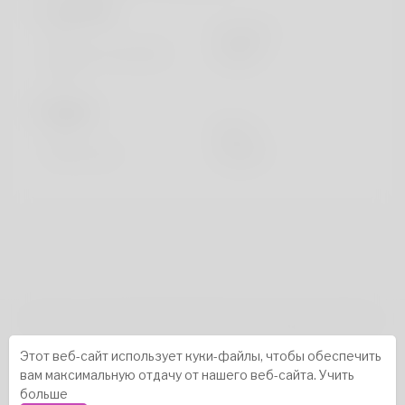
основной
Пол
мужчина
предпочтительный
english
язык
Видать
Рост
183cm
Цвет волос
черный
авторское право © 2026 Katambe. Все права защищены.
Истории успеха
-
Насчет нас
-
термины
-
Этот веб-сайт использует куки-файлы, чтобы обеспечить
политика конфиденциальности
-
контакт
-
вам максимальную отдачу от нашего веб-сайта.
Учить
Часто задаваемые вопросы
-
Возвращать деньги
-
больше