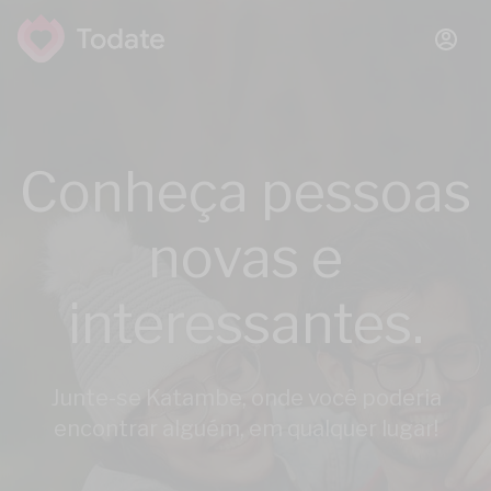
Conheça pessoas
novas e
interessantes.
Junte-se Katambe, onde você poderia
encontrar alguém, em qualquer lugar!