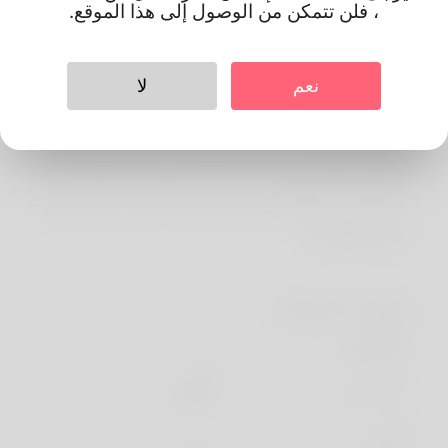
حول
، فلن تتمكن من الوصول إلى هذا الموقع.
Hi there. My name is Raelene Mazzarella. Hiring is my day
task now. My residence is currently in North Carolina. One
نعم
لا
of the important things he enjoys most is basketball as
well as currently he has time to tackle new points. My
partner and also I keep a web site. You might intend to
inspect it out below:
https://www.altamira.edu.ec/profile/paulsenmhmstephe
ns84082/profile
معلومات الشخصي
الأساسية
جنس
الذكر
english
اللغة المفضلة
تبدو