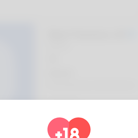
Sheri Townson, 20
Algeria
hakkında
My advertsing name is Selma Fasano but n
Profil bilgisi
Temel
Cinsiyet
Erkek
tercih edilen dil
english