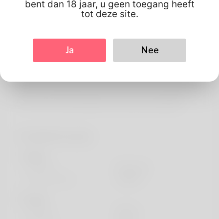
Wat betreft
bent dan 18 jaar, u geen toegang heeft
tot deze site.
Hey! Let start on saying my current name ~ Moises
Shelor. The thing I just adore most ice skating and We
have been getting it when considering quite one
Ja
Nee
particular while. Interviewing has become my work for
any time. She's always loved living on Illinois together
with her grownups live area. Check out some website
here: https://buyandsellhair.com/author/jackyuill60/
Profielinformatie
basis-
Geslacht
Mannetje
Voorkeurstaal
english
looks
Hoogte
183cm