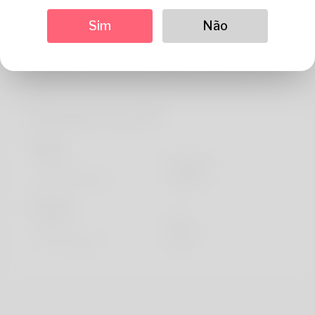
Sobre
Sim
Não
Hello, my determine is Terry and I really love that it. What
she appreciates doing is very much base pouncing and of
course she is really trying to assist you earn your m
Informações do perfil
Basic
Gênero
Masculino
língua preferida
english
Parece
Altura
183cm
Cor de cabelo
Preto