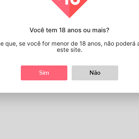
língua preferida
english
Parece
Altura
183cm
Você tem 18 anos ou mais?
Cor de cabelo
Preto
e que, se você for menor de 18 anos, não poderá 
este site.
Sim
Não