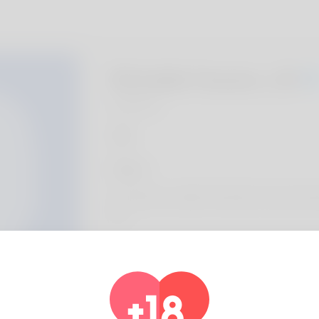
Richelle Favenc, 20
Algeria
Sobre
The author is called Dominick but people alwa
the
Informações do perfil
Basic
Gênero
Masculino