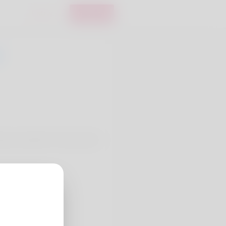
Entrar
registo
ys misspell it. To play golf is